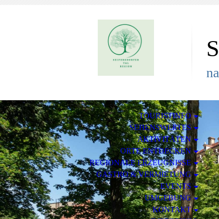
S
na
TOURISTINFO
SEHENSWERTES
AKTIVITÄTEN
ORTE ENTDECKEN
REGIONALE ERZEUGNISSE
GASTRO & VERMIETUNG
EVENTS
UMGEBUNG
KONTAKT