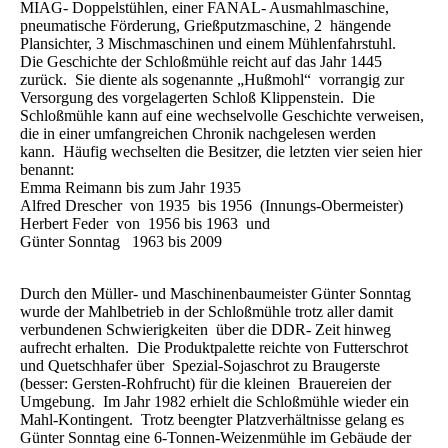
MIAG- Doppelstühlen, einer FANAL- Ausmahlmaschine,
pneumatische Förderung, Grießputzmaschine, 2 hängende
Plansichter, 3 Mischmaschinen und einem Mühlenfahrstuhl.
Die Geschichte der Schloßmühle reicht auf das Jahr 1445
zurück. Sie diente als sogenannte „Hußmohl“ vorrangig zur
Versorgung des vorgelagerten Schloß Klippenstein. Die
Schloßmühle kann auf eine wechselvolle Geschichte verweisen,
die in einer umfangreichen Chronik nachgelesen werden
kann. Häufig wechselten die Besitzer, die letzten vier seien hier
benannt:
Emma Reimann bis zum Jahr 1935
Alfred Drescher von 1935 bis 1956 (Innungs-Obermeister)
Herbert Feder von 1956 bis 1963 und
Günter Sonntag 1963 bis 2009
Durch den Müller- und Maschinenbaumeister Günter Sonntag
wurde der Mahlbetrieb in der Schloßmühle trotz aller damit
verbundenen Schwierigkeiten über die DDR- Zeit hinweg
aufrecht erhalten. Die Produktpalette reichte von Futterschrot
und Quetschhafer über Spezial-Sojaschrot zu Braugerste
(besser: Gersten-Rohfrucht) für die kleinen Brauereien der
Umgebung. Im Jahr 1982 erhielt die Schloßmühle wieder ein
Mahl-Kontingent. Trotz beengter Platzverhältnisse gelang es
Günter Sonntag eine 6-Tonnen-Weizenmühle im Gebäude der